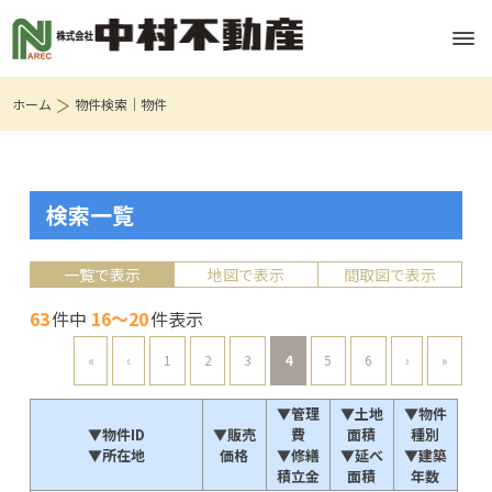
ホーム
物件検索｜物件
検索一覧
一覧で表示
地図で表示
間取図で表示
63
件中
16～20
件表示
«
‹
1
2
3
4
5
6
›
»
▼管理
▼土地
▼物件
▼物件ID
▼販売
費
面積
種別
▼所在地
価格
▼修繕
▼延べ
▼建築
積立金
面積
年数