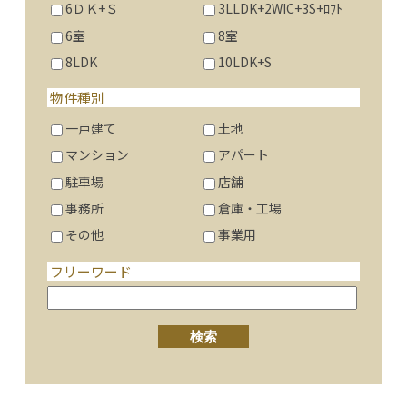
6ＤＫ+Ｓ
3LLDK+2WIC+3S+ﾛﾌﾄ
6室
8室
8LDK
10LDK+S
物件種別
一戸建て
土地
マンション
アパート
駐車場
店舗
事務所
倉庫・工場
その他
事業用
フリーワード