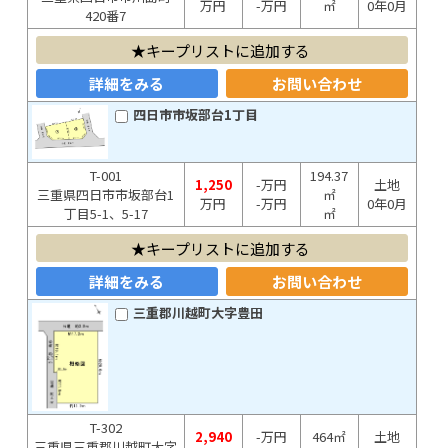
万円
-万円
㎡
0年0月
420番7
キープリストに追加する
詳細をみる
お問い合わせ
四日市市坂部台1丁目
T-001
194.37
1,250
-万円
土地
三重県四日市市坂部台1
㎡
万円
-万円
0年0月
丁目5-1、5-17
㎡
キープリストに追加する
詳細をみる
お問い合わせ
三重郡川越町大字豊田
T-302
2,940
-万円
464㎡
土地
三重県三重郡川越町大字