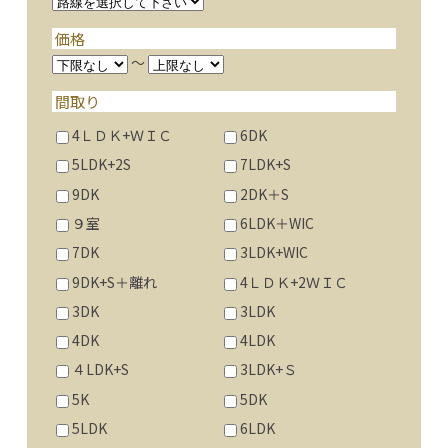
価格
～
間取り
4ＬＤＫ+ＷＩＣ
6DK
5LDK+2S
7LDK+S
9DK
2DK＋S
９室
6LDK＋WIC
7DK
3LDK+WIC
9DK+S＋離れ
4ＬＤＫ+2ＷＩＣ
3DK
3LDK
4DK
4LDK
４LDK+S
3LDK+Ｓ
5K
5DK
5LDK
6LDK