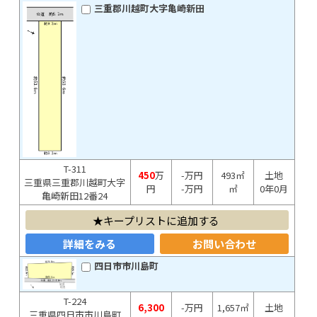
三重郡川越町大字亀崎新田
T-311
450
万
-万円
493㎡
土地
三重県三重郡川越町大字
円
-万円
㎡
0年0月
亀崎新田12番24
キープリストに追加する
詳細をみる
お問い合わせ
四日市市川島町
T-224
6,300
-万円
1,657㎡
土地
三重県四日市市川島町