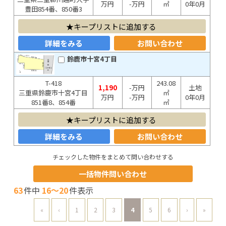
万円
-万円
㎡
0年0月
豊田854番、850番3
キープリストに追加する
詳細をみる
お問い合わせ
鈴鹿市十宮4丁目
T-418
243.08
1,190
-万円
土地
三重県鈴鹿市十宮4丁目
㎡
万円
-万円
0年0月
851番8、854番
㎡
キープリストに追加する
詳細をみる
お問い合わせ
チェックした物件をまとめて問い合わせする
一括物件問い合わせ
63
件中
16～20
件表示
«
‹
1
2
3
4
5
6
›
»