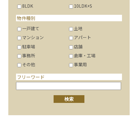
8LDK
10LDK+S
物件種別
一戸建て
土地
マンション
アパート
駐車場
店舗
事務所
倉庫・工場
その他
事業用
フリーワード