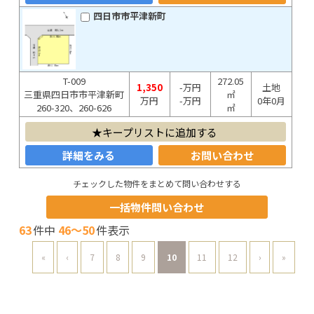
四日市市平津新町
T-009
272.05
1,350
-万円
土地
三重県四日市市平津新町
㎡
万円
-万円
0年0月
260-320、260-626
㎡
キープリストに追加する
詳細をみる
お問い合わせ
チェックした物件をまとめて問い合わせする
一括物件問い合わせ
63
件中
46～50
件表示
«
‹
7
8
9
10
11
12
›
»