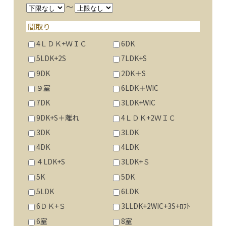
～
間取り
4ＬＤＫ+ＷＩＣ
6DK
5LDK+2S
7LDK+S
9DK
2DK＋S
９室
6LDK＋WIC
7DK
3LDK+WIC
9DK+S＋離れ
4ＬＤＫ+2ＷＩＣ
3DK
3LDK
4DK
4LDK
４LDK+S
3LDK+Ｓ
5K
5DK
5LDK
6LDK
6ＤＫ+Ｓ
3LLDK+2WIC+3S+ﾛﾌﾄ
6室
8室