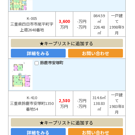
864.59
一戸建
K-005
3,600
-万円
㎡
て
三重県四日市市尾平町字
万円
-万円
226.48
1998年9
上畑2648番地
㎡
月
キープリストに追加する
詳細をみる
お問い合わせ
鈴鹿市安塚町
一戸建
K-410
314.6㎡
2,580
-万円
て
三重県鈴鹿市安塚町1350
138.83
万円
-万円
1983年8
番地54
㎡
月
キープリストに追加する
詳細をみる
お問い合わせ