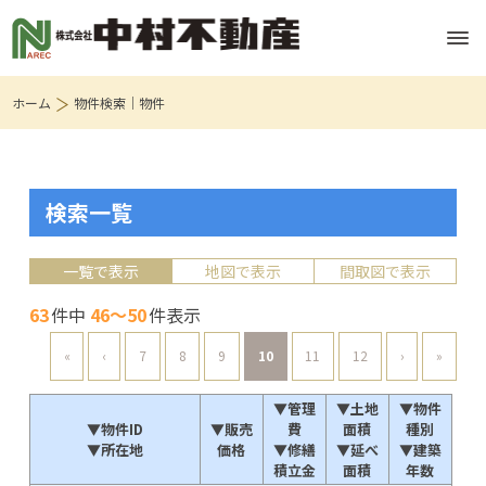
ホーム
物件検索｜物件
検索一覧
一覧で表示
地図で表示
間取図で表示
63
件中
46～50
件表示
«
‹
7
8
9
10
11
12
›
»
▼管理
▼土地
▼物件
▼物件ID
▼販売
費
面積
種別
▼所在地
価格
▼修繕
▼延べ
▼建築
積立金
面積
年数