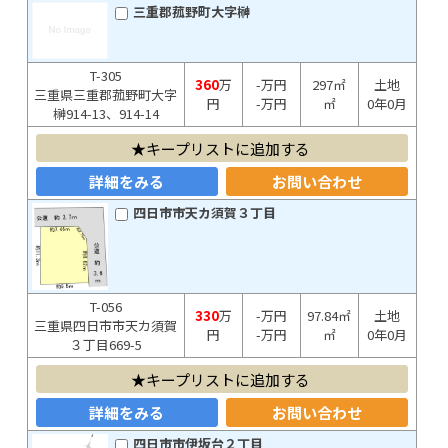
三重郡菰野町大字榊
T-305
360
万
-万円
297㎡
土地
三重県三重郡菰野町大字
円
-万円
㎡
0年0月
榊914-13、914-14
キープリストに追加する
詳細をみる
お問い合わせ
四日市市天カ須賀３丁目
T-056
330
万
-万円
97.84㎡
土地
三重県四日市市天カ須賀
円
-万円
㎡
0年0月
３丁目669-5
キープリストに追加する
詳細をみる
お問い合わせ
四日市市伊坂台２丁目