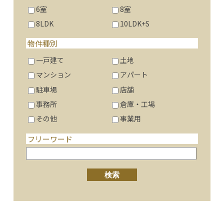
6室
8室
8LDK
10LDK+S
物件種別
一戸建て
土地
マンション
アパート
駐車場
店舗
事務所
倉庫・工場
その他
事業用
フリーワード